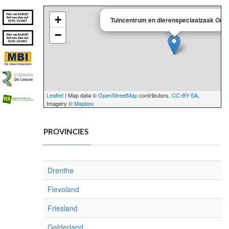
+
Tuincentrum en dierenspeciaalzaak Omv
−
Leaflet
| Map data ©
OpenStreetMap
contributors,
CC-BY-SA
,
Imagery ©
Mapbox
PROVINCIES
Drenthe
Flevoland
Friesland
Gelderland