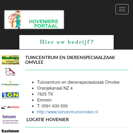
Toggl
navig
TUINCENTRUM EN DIERENSPECIAALZAAK
OMVLEE
Tuincentrum en dierenspeciaalzaak Omvlee
Oranjekanaal NZ 4
7825 TK
Emmen
T: 0591 630 559
http://www.tuincentrumomvlee.nl
LOCATIE HOVENIER