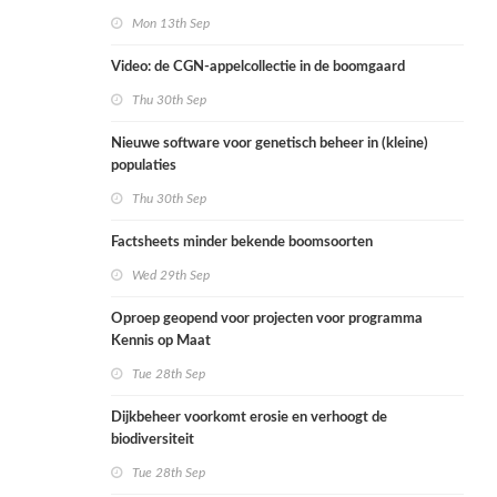
Mon 13th Sep
Video: de CGN-appelcollectie in de boomgaard
Thu 30th Sep
Nieuwe software voor genetisch beheer in (kleine)
populaties
Thu 30th Sep
Factsheets minder bekende boomsoorten
Wed 29th Sep
Oproep geopend voor projecten voor programma
Kennis op Maat
Tue 28th Sep
Dijkbeheer voorkomt erosie en verhoogt de
biodiversiteit
Tue 28th Sep