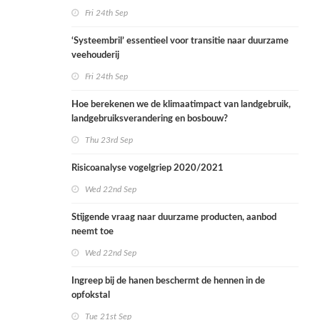
onderzoek
Fri 24th Sep
‘Systeembril’ essentieel voor transitie naar duurzame
veehouderij
Fri 24th Sep
Hoe berekenen we de klimaatimpact van landgebruik,
landgebruiksverandering en bosbouw?
Thu 23rd Sep
Risicoanalyse vogelgriep 2020/2021
Wed 22nd Sep
Stijgende vraag naar duurzame producten, aanbod
neemt toe
Wed 22nd Sep
Ingreep bij de hanen beschermt de hennen in de
opfokstal
Tue 21st Sep