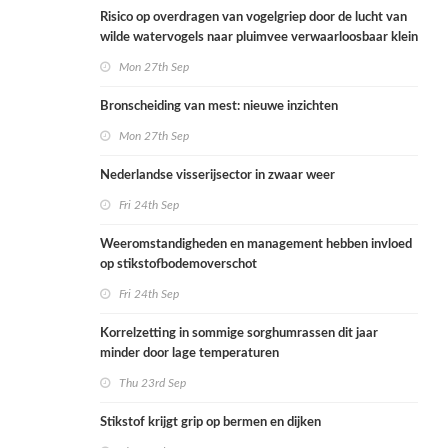
Risico op overdragen van vogelgriep door de lucht van
wilde watervogels naar pluimvee verwaarloosbaar klein
Mon 27th Sep
Bronscheiding van mest: nieuwe inzichten
Mon 27th Sep
Nederlandse visserijsector in zwaar weer
Fri 24th Sep
Weeromstandigheden en management hebben invloed
op stikstofbodemoverschot
Fri 24th Sep
Korrelzetting in sommige sorghumrassen dit jaar
minder door lage temperaturen
Thu 23rd Sep
Stikstof krijgt grip op bermen en dijken