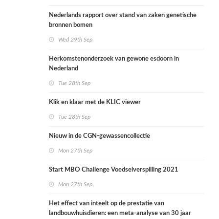
Nederlands rapport over stand van zaken genetische
bronnen bomen
Wed 29th Sep
Herkomstenonderzoek van gewone esdoorn in
Nederland
Tue 28th Sep
Klik en klaar met de KLIC viewer
Tue 28th Sep
Nieuw in de CGN-gewassencollectie
Mon 27th Sep
Start MBO Challenge Voedselverspilling 2021
Mon 27th Sep
Het effect van inteelt op de prestatie van
landbouwhuisdieren: een meta-analyse van 30 jaar