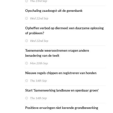
Thu 23rd Sep
Opschaling zaadoogst uit de genenbank
Wed 22nd Sep
Opheffen verbod op diermeel: een duurzame oplossing
of probleem?
Wed 22nd Sep
Toenemende weersextremen vragen andere
benadering van de teelt
Mon 20th Sep
Nieuwe regels chippen en registreren van honden
Thu 16th Sep
Start ‘Samenwerking landbouw en openbaar groen’
Thu 16th Sep
Positieve ervaringen niet kerende grondbewerking