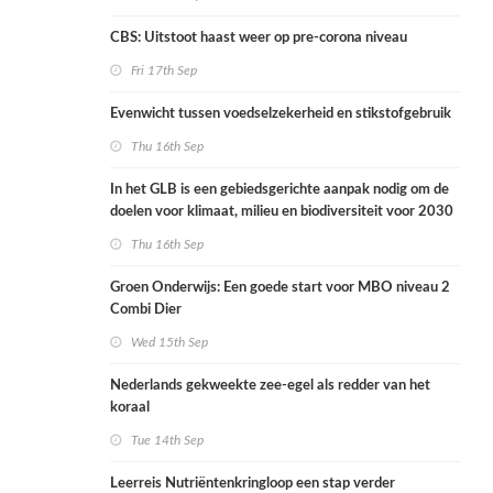
CBS: Uitstoot haast weer op pre-corona niveau
Fri 17th Sep
Evenwicht tussen voedselzekerheid en stikstofgebruik
Thu 16th Sep
In het GLB is een gebiedsgerichte aanpak nodig om de
doelen voor klimaat, milieu en biodiversiteit voor 2030
te helpen behalen
Thu 16th Sep
Groen Onderwijs: Een goede start voor MBO niveau 2
Combi Dier
Wed 15th Sep
Nederlands gekweekte zee-egel als redder van het
koraal
Tue 14th Sep
Leerreis Nutriëntenkringloop een stap verder