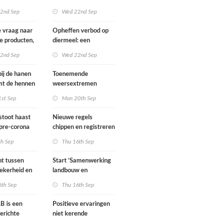
021
2nd Sep
Wed 22nd Sep
e vraag naar
Opheffen verbod op
e producten,
diermeel: een
neemt toe
duurzame oplossing
2nd Sep
Wed 22nd Sep
of probleem?
bij de hanen
Toenemende
mt de hennen
weersextremen
okstal
vragen andere
1st Sep
Mon 20th Sep
benadering van de
teelt
stoot haast
Nieuwe regels
pre-corona
chippen en registreren
van honden
th Sep
Thu 16th Sep
t tussen
Start ‘Samenwerking
ekerheid en
landbouw en
gebruik
openbaar groen’
6th Sep
Thu 16th Sep
LB is een
Positieve ervaringen
erichte
niet kerende