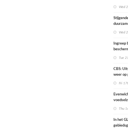
2020/2
Wed 2
Stijgend
duurzam
aanbod 
Wed 2
Ingreep 
bescher
in de opf
Tue 2
CBS: Uit
weer op 
niveau
Fri 17
Evenwich
voedselz
stikstof
Thu 1
In het G
gebiedsg