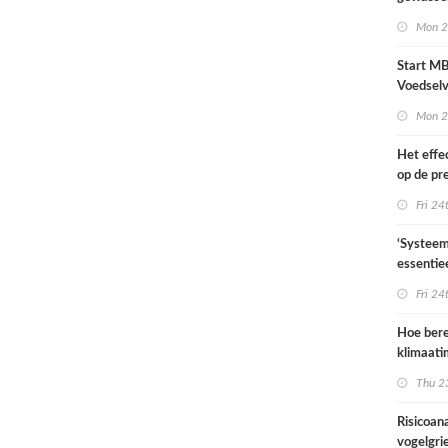
Mon 2
Start M
Voedselv
2021
Mon 2
Het effec
op de pr
landbouw
Fri 24
een met
30 jaar 
‘Systeem
essentie
transitie
Fri 24
duurzam
Hoe ber
klimaati
landgebr
Thu 2
landgebr
en bosb
Risicoan
vogelgri