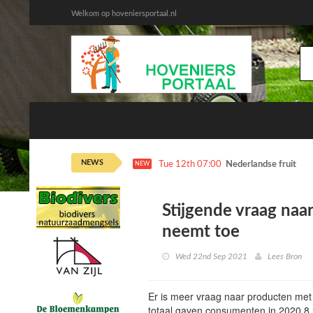
Welkom op hoveniersportaal.nl
NEWS
Tue 12th 07:00
Nederlandse fruitteel
NEW
Stijgende vraag na
neemt toe
Wed 22nd Sep 2021
Lees Bron
Er is meer vraag naar producten met
totaal gaven consumenten in 2020 8,2 