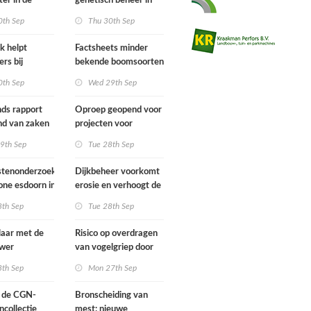
er in de
genetisch beheer in
istratie
(kleine) populaties
0th Sep
Thu 30th Sep
ond
k helpt
Factsheets minder
rs bij
bekende boomsoorten
e zoönosen
0th Sep
Wed 29th Sep
ds rapport
Oproep geopend voor
nd van zaken
projecten voor
he bronnen
programma Kennis op
9th Sep
Tue 28th Sep
Maat
tenonderzoek
Dijkbeheer voorkomt
ne esdoorn in
erosie en verhoogt de
nd
biodiversiteit
8th Sep
Tue 28th Sep
klaar met de
Risico op overdragen
ewer
van vogelgriep door
de lucht van wilde
8th Sep
Mon 27th Sep
watervogels naar
pluimvee
n de CGN-
Bronscheiding van
verwaarloosbaar klein
collectie
mest: nieuwe