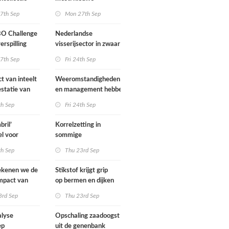
inzichten
7th Sep
Mon 27th Sep
BO Challenge
Nederlandse
erspilling
visserijsector in zwaar
weer
7th Sep
Fri 24th Sep
t van inteelt
Weeromstandigheden
estatie van
en management hebben
huisdieren:
invloed op
th Sep
Fri 24th Sep
a-analyse van
stikstofbodemoverschot
onderzoek
bril’
Korrelzetting in
el voor
sommige
 naar
sorghumrassen dit
th Sep
Thu 23rd Sep
e veehouderij
jaar minder door lage
temperaturen
ekenen we de
Stikstof krijgt grip
mpact van
op bermen en dijken
uik,
3rd Sep
Thu 23rd Sep
uiksverandering
ouw?
alyse
Opschaling zaadoogst
ep
uit de genenbank