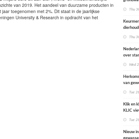
grondwat
opzichte van 2019. Het aandeel van duurzame producten in
Basisreg
Thu 3
t jaar toegenomen met 2%. Dit staat in de jaarlijkse
Ondergr
ingen University & Research in opdracht van het
Keurmer
dierhoude
preventi
Thu 3
Nederlan
over sta
genetisc
Wed 2
bomen
Herkoms
van gewo
Nederla
Tue 2
Klik en 
KLIC vi
Tue 2
Nieuw i
gewassen