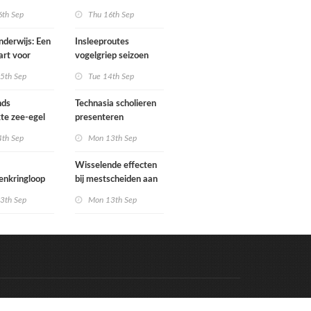
odig om de
grondbewerking
6th Sep
Thu 16th Sep
oor klimaat,
n
derwijs: Een
Insleeproutes
iteit voor
art voor
vogelgriep seizoen
helpen
eau 2 Combi
2020-2021
5th Sep
Tue 14th Sep
onderzocht
nds
Technasia scholieren
te zee-egel
presenteren
er van het
innovatieve ideeën
4th Sep
Mon 13th Sep
tegen
voedselverspilling
Wisselende effecten
enkringloop
bij mestscheiden aan
 verder
de bron
3th Sep
Mon 13th Sep
Code & Hosted by:
e Meern Multimedia
VDVO
Contact