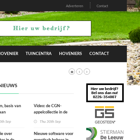
Adverteren
Contact
HOVENIER
TUINCENTRA
HOVENIERS
CONTACT
NIEUWS
, basis van
Video: de CGN-
aan
appelcollectie in de
boomgaard
0th Sep
Thu 30th Sep
ie over
Nieuwe software voor