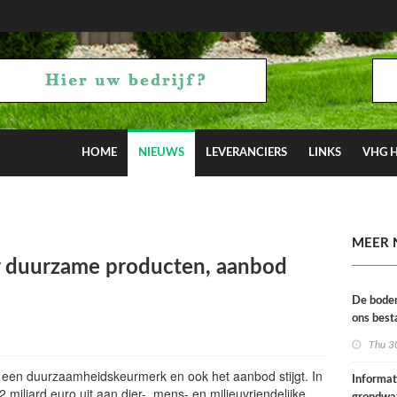
HOME
NIEUWS
LEVERANCIERS
LINKS
VHG 
t wordt bedreigd door schildwants
MEER 
ar duurzame producten, aanbod
De bodem
ons best
Thu 3
 een duurzaamheidskeurmerk en ook het aanbod stijgt. In
Informat
miljard euro uit aan dier-, mens- en milieuvriendelijke