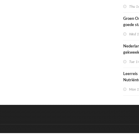
aanpak n
Thu 1
doelen v
milieu e
Groen On
biodivers
goede st
2030 te 
MBO niv
Wed 1
behalen
Dier
Nederla
gekweek
als redd
Tue 1
koraal
Leerreis
Nutriënt
een stap
Mon 1
&
Onderdeel van:
BrancheConnect
D