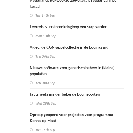
Nederlands gekweekte zee-egel als redder van het
koraal
Tue 14th Sep
Leerreis Nutriëntenkringloop een stap verder
Mon 13th Sep
Video: de CGN-appelcollectie in de boomgaard
Thu 30th Sep
Nieuwe software voor genetisch beheer in (kleine)
populaties
Thu 30th Sep
Factsheets minder bekende boomsoorten
Wed 29th Sep
Oproep geopend voor projecten voor programma
Kennis op Maat
Tue 28th Sep