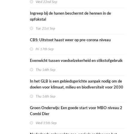
Wed 22nd Sep
Ingreep bij de hanen beschermt de hennen in de
opfokstal
Tue 21st Sep
CBS: Uitstoot haast weer op pre-corona niveau
Fri 17th Sep
Evenwicht tussen voedselzekerheid en stikstofgebruik
Thu 16th Sep
In het GLB is een gebiedsgerichte aanpak nodig om de
doelen voor klimaat, milieu en biodiversiteit voor 2030
te helpen behalen
Thu 16th Sep
Groen Onderwijs: Een goede start voor MBO niveau 2
Combi Dier
Wed 15th Sep