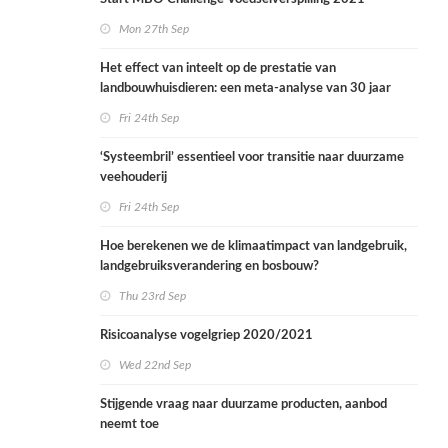
Mon 27th Sep
Het effect van inteelt op de prestatie van
landbouwhuisdieren: een meta-analyse van 30 jaar
onderzoek
Fri 24th Sep
‘Systeembril’ essentieel voor transitie naar duurzame
veehouderij
Fri 24th Sep
Hoe berekenen we de klimaatimpact van landgebruik,
landgebruiksverandering en bosbouw?
Thu 23rd Sep
Risicoanalyse vogelgriep 2020/2021
Wed 22nd Sep
Stijgende vraag naar duurzame producten, aanbod
neemt toe