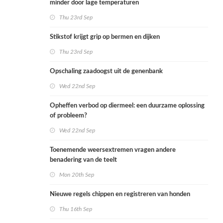
minder door lage temperaturen
Thu 23rd Sep
Stikstof krijgt grip op bermen en dijken
Thu 23rd Sep
Opschaling zaadoogst uit de genenbank
Wed 22nd Sep
Opheffen verbod op diermeel: een duurzame oplossing
of probleem?
Wed 22nd Sep
Toenemende weersextremen vragen andere
benadering van de teelt
Mon 20th Sep
Nieuwe regels chippen en registreren van honden
Thu 16th Sep