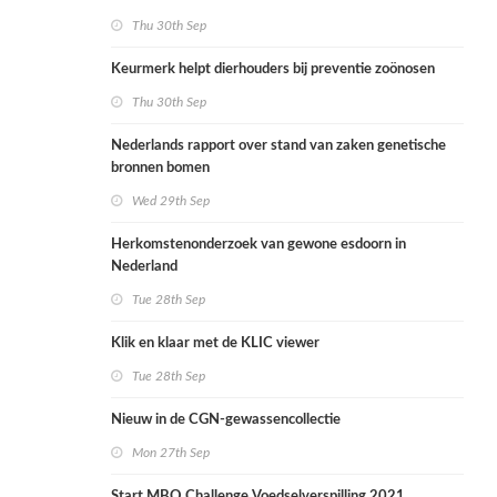
Thu 30th Sep
Keurmerk helpt dierhouders bij preventie zoönosen
Thu 30th Sep
Nederlands rapport over stand van zaken genetische
bronnen bomen
Wed 29th Sep
Herkomstenonderzoek van gewone esdoorn in
Nederland
Tue 28th Sep
Klik en klaar met de KLIC viewer
Tue 28th Sep
Nieuw in de CGN-gewassencollectie
Mon 27th Sep
Start MBO Challenge Voedselverspilling 2021