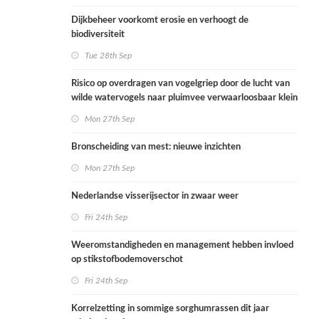
Dijkbeheer voorkomt erosie en verhoogt de
biodiversiteit
Tue 28th Sep
Risico op overdragen van vogelgriep door de lucht van
wilde watervogels naar pluimvee verwaarloosbaar klein
Mon 27th Sep
Bronscheiding van mest: nieuwe inzichten
Mon 27th Sep
Nederlandse visserijsector in zwaar weer
Fri 24th Sep
Weeromstandigheden en management hebben invloed
op stikstofbodemoverschot
Fri 24th Sep
Korrelzetting in sommige sorghumrassen dit jaar