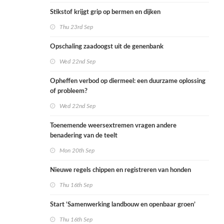
Stikstof krijgt grip op bermen en dijken
Thu 23rd Sep
Opschaling zaadoogst uit de genenbank
Wed 22nd Sep
Opheffen verbod op diermeel: een duurzame oplossing
of probleem?
Wed 22nd Sep
Toenemende weersextremen vragen andere
benadering van de teelt
Mon 20th Sep
Nieuwe regels chippen en registreren van honden
Thu 16th Sep
Start ‘Samenwerking landbouw en openbaar groen’
Thu 16th Sep