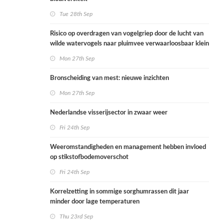
Tue 28th Sep
Risico op overdragen van vogelgriep door de lucht van
wilde watervogels naar pluimvee verwaarloosbaar klein
Mon 27th Sep
Bronscheiding van mest: nieuwe inzichten
Mon 27th Sep
Nederlandse visserijsector in zwaar weer
Fri 24th Sep
Weeromstandigheden en management hebben invloed
op stikstofbodemoverschot
Fri 24th Sep
Korrelzetting in sommige sorghumrassen dit jaar
minder door lage temperaturen
Thu 23rd Sep