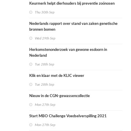
Keurmerk helpt dierhouders bij preventie zoönosen
Thu 30th Sep
Nederlands rapport over stand van zaken genetische
bronnen bomen
Wed 29th Sep
Herkomstenonderzoek van gewone esdoorn in
Nederland
Tue 28th Sep
Klik en klaar met de KLIC viewer
Tue 28th Sep
Nieuw in de CGN-gewassencollectie
Mon 27th Sep
Start MBO Challenge Voedselverspilling 2021
Mon 27th Sep