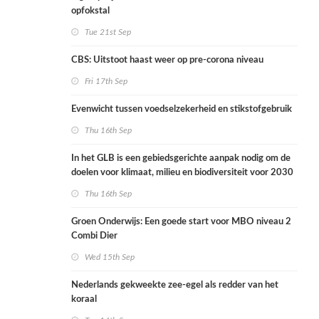
opfokstal
Tue 21st Sep
CBS: Uitstoot haast weer op pre-corona niveau
Fri 17th Sep
Evenwicht tussen voedselzekerheid en stikstofgebruik
Thu 16th Sep
In het GLB is een gebiedsgerichte aanpak nodig om de
doelen voor klimaat, milieu en biodiversiteit voor 2030
te helpen behalen
Thu 16th Sep
Groen Onderwijs: Een goede start voor MBO niveau 2
Combi Dier
Wed 15th Sep
Nederlands gekweekte zee-egel als redder van het
koraal