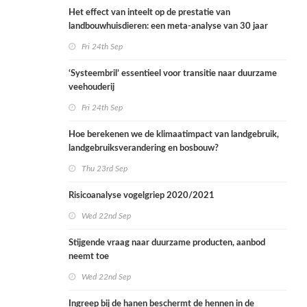
Het effect van inteelt op de prestatie van
landbouwhuisdieren: een meta-analyse van 30 jaar
onderzoek
Fri 24th Sep
‘Systeembril’ essentieel voor transitie naar duurzame
veehouderij
Fri 24th Sep
Hoe berekenen we de klimaatimpact van landgebruik,
landgebruiksverandering en bosbouw?
Thu 23rd Sep
Risicoanalyse vogelgriep 2020/2021
Wed 22nd Sep
Stijgende vraag naar duurzame producten, aanbod
neemt toe
Wed 22nd Sep
Ingreep bij de hanen beschermt de hennen in de