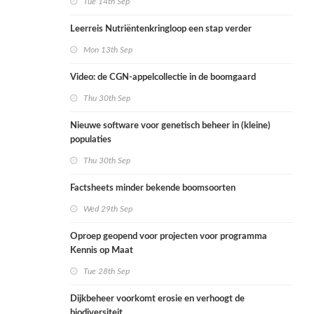
Tue 14th Sep
Leerreis Nutriëntenkringloop een stap verder
Mon 13th Sep
Video: de CGN-appelcollectie in de boomgaard
Thu 30th Sep
Nieuwe software voor genetisch beheer in (kleine)
populaties
Thu 30th Sep
Factsheets minder bekende boomsoorten
Wed 29th Sep
Oproep geopend voor projecten voor programma
Kennis op Maat
Tue 28th Sep
Dijkbeheer voorkomt erosie en verhoogt de
biodiversiteit