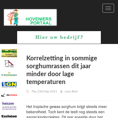
Toggl
navig
Korrelzetting in sommige
sorghumrassen dit jaar
minder door lage
temperaturen
Thu 23rd Sep 2021
Lees Bron
Het tropische gewas sorghum krijgt steeds meer
bekendheid. Toch kent de teelt nog steeds een
aantal kinderziektes. Dit jaar speelde door het