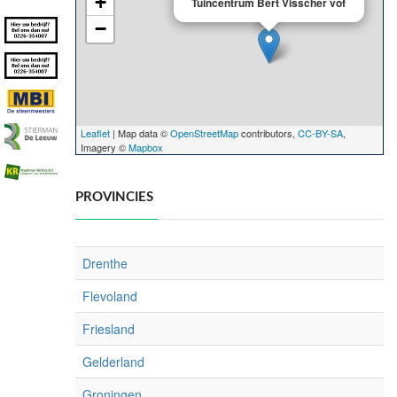
+
Tuincentrum Bert Visscher vof
−
Leaflet
| Map data ©
OpenStreetMap
contributors,
CC-BY-SA
,
Imagery ©
Mapbox
PROVINCIES
Drenthe
Flevoland
Friesland
Gelderland
Groningen